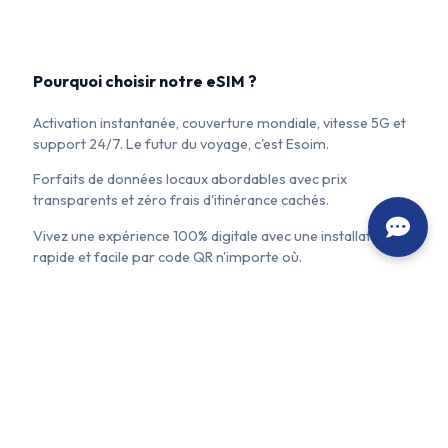
Pourquoi choisir notre eSIM ?
Activation instantanée, couverture mondiale, vitesse 5G et
support 24/7. Le futur du voyage, c'est Esoim.
Forfaits de données locaux abordables avec prix
transparents et zéro frais d'itinérance cachés.
Vivez une expérience 100% digitale avec une installation
rapide et facile par code QR n'importe où.
📱 L'application mobile la plus pratique
💰 Toujours les prix les moins chers