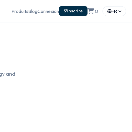
Produits
Blog
Connexion
0
S'inscrire
FR
ogy and